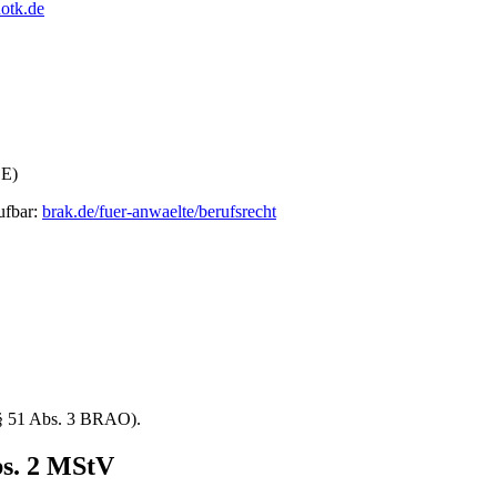
otk.de
BE)
ufbar:
brak.de/fuer-anwaelte/berufsrecht
 § 51 Abs. 3 BRAO).
bs. 2 MStV